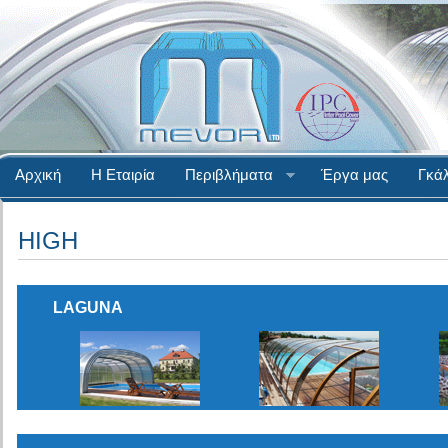
Αρχική
Η Εταιρία
Περιβλήματα
Έργα μας
Γκάλ
HIGH
LAGUNA