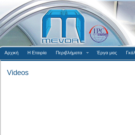
Αρχική
Η Εταιρία
Περιβλήματα
Έργα μας
Γκάλ
Videos