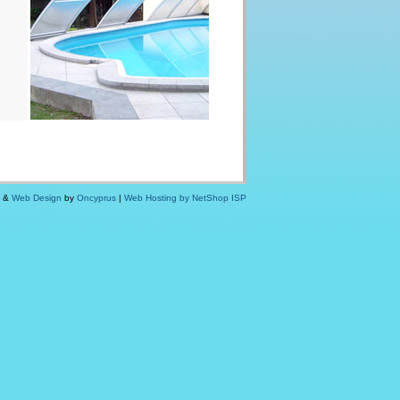
d &
Web Design
by
Oncyprus
|
Web Hosting by NetShop ISP